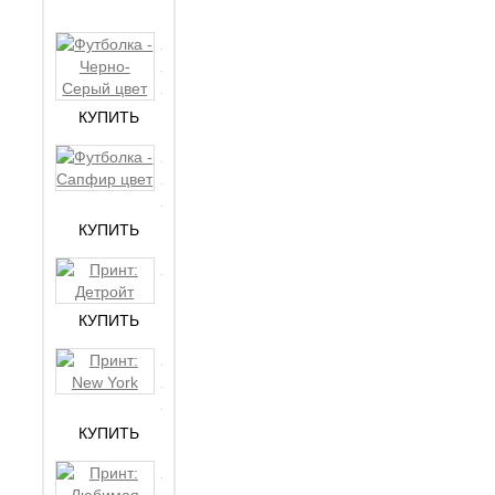
Футболка
- Черно-
26₾
Сер..
КУПИТЬ
Футболка
- Сапфир
16₾
цв..
КУПИТЬ
Принт:
12₾
Детройт
КУПИТЬ
Принт:
New
12₾
York
КУПИТЬ
Принт:
Любимая