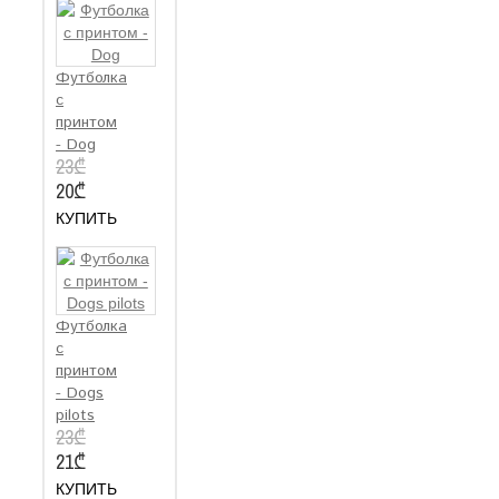
Футболка
с
принтом
- Dog
23₾
20₾
КУПИТЬ
Футболка
с
принтом
- Dogs
pilots
23₾
21₾
КУПИТЬ