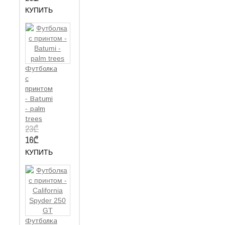
КУПИТЬ
Футболка
с
принтом
- Batumi
- palm
trees
23₾
16₾
КУПИТЬ
Футболка