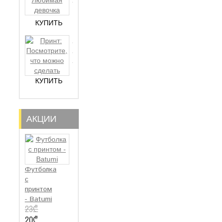
12₾
девоч..
КУПИТЬ
Принт:
Посмотрите,
12₾
ч..
КУПИТЬ
АКЦИИ
Футболка
с
принтом
- Batumi
23₾
20₾