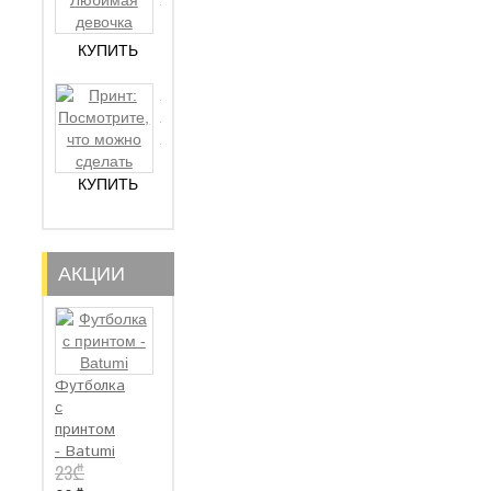
12₾
девоч..
КУПИТЬ
Принт:
Посмотрите,
12₾
ч..
КУПИТЬ
АКЦИИ
Футболка
с
принтом
- Batumi
23₾