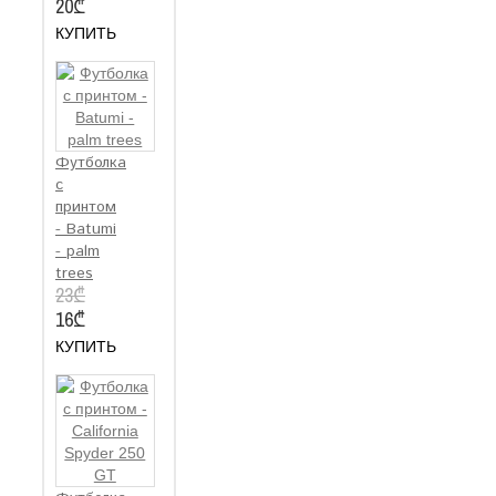
20₾
КУПИТЬ
Футболка
с
принтом
- Batumi
- palm
trees
23₾
16₾
КУПИТЬ