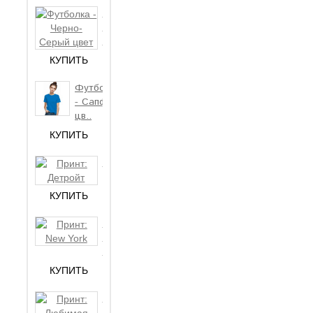
Футболка
- Черно-
26₾
Сер..
КУПИТЬ
Футболка
- Сапфир
16₾
цв..
КУПИТЬ
Принт:
12₾
Детройт
КУПИТЬ
Принт:
New
12₾
York
КУПИТЬ
Принт:
Любимая