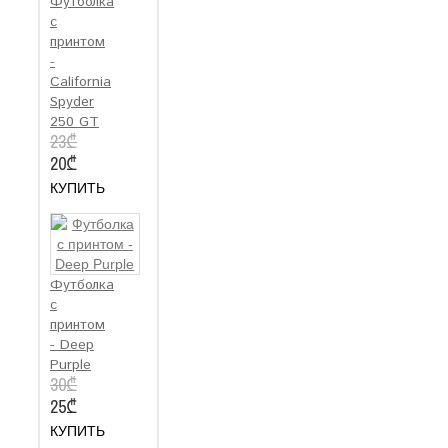
Футболка
с
принтом
-
California
Spyder
250 GT
23₾
20₾
КУПИТЬ
Футболка
с
принтом
- Deep
Purple
30₾
25₾
КУПИТЬ